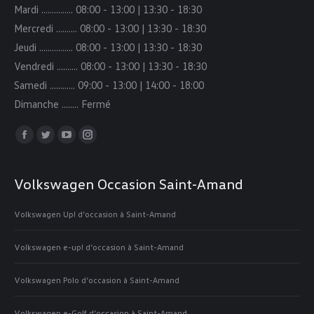
Mardi …………… 08:00 - 13:00 | 13:30 - 18:30
Mercredi ………. 08:00 - 13:00 | 13:30 - 18:30
Jeudi ………….... 08:00 - 13:00 | 13:30 - 18:30
Vendredi …..….. 08:00 - 13:00 | 13:30 - 18:30
Samedi …..……. 09:00 - 13:00 | 14:00 - 18:00
Dimanche ..…… Fermé
Trouvez nous sur :
Facebook
Twitter
YouTube
Instagram
page
page
page
page
opens
opens
opens
opens
Volkswagen Occasion Saint-Amand
in
in
in
in
Volkswagen Up! d’occasion à Saint-Amand
new
new
new
new
window
window
window
window
Volkswagen e-up! d’occasion à Saint-Amand
Volkswagen Polo d’occasion à Saint-Amand
Volkswagen e-Golf d’occasion à Saint-Amand