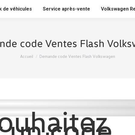
k de véhicules
Service après-vente
Volkswagen R
de code Ventes Flash Volk
Vous êtes ici :
Accueil
Demande code Ventes Flash Volkswagen
ouhaitez
r un code