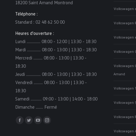
18200 Saint Amand Montrond
Volkswagen e
Téléphone :
Standard : 02 48 62 50 00
Volkswagen P
Heures d'ouverture :
Volkswagen e
Lundi ……...…… 08:00 - 12:00 | 13:30 - 18:30
Mardi …………… 08:00 - 13:00 | 13:30 - 18:30
Volkswagen G
Mercredi ………. 08:00 - 13:00 | 13:30 -
18:30
Volkswagen Go
Jeudi ………….... 08:00 - 13:00 | 13:30 - 18:30
Amand
Vendredi …..….. 08:00 - 13:00 | 13:30 -
Volkswagen T
18:30
Samedi …..……. 09:00 - 13:00 | 14:00 - 18:00
Volkswagen S
Dimanche ..…… Fermé
Volkswagen P
Trouvez nous sur :
Facebook
Twitter
YouTube
Instagram
Volkswagen A
page
page
page
page