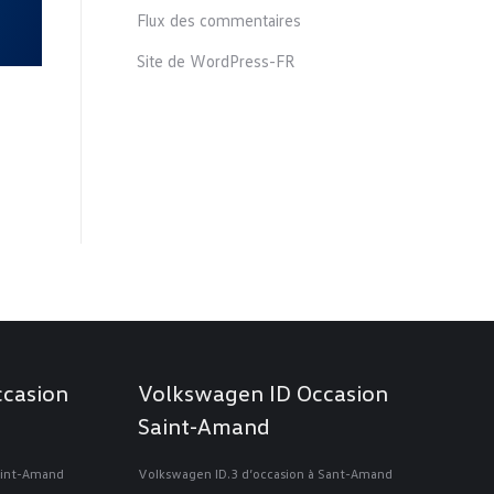
Flux des commentaires
Site de WordPress-FR
casion
Volkswagen ID Occasion
Saint-Amand
aint-Amand
Volkswagen ID.3 d’occasion à Sant-Amand