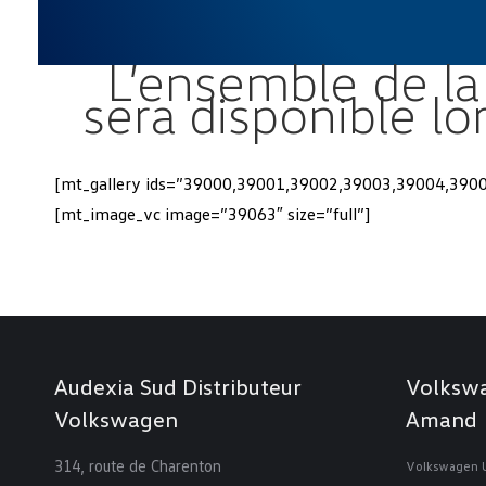
L’ensemble de 
sera disponible lo
[mt_gallery ids=”39000,39001,39002,39003,39004,390
[mt_image_vc image=”39063″ size=”full”]
Audexia Sud Distributeur
Volkswa
Volkswagen
Amand
314, route de Charenton
Volkswagen U