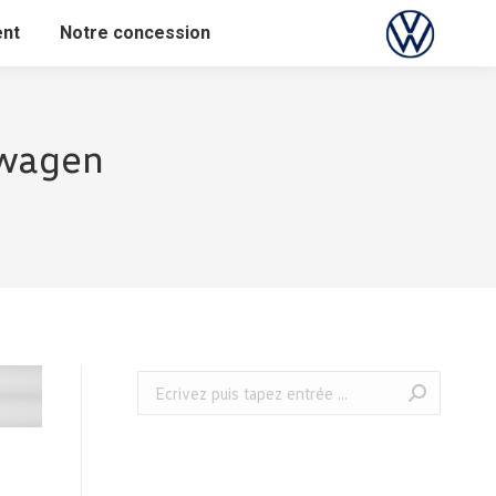
ent
Notre concession
swagen
Recherche
: