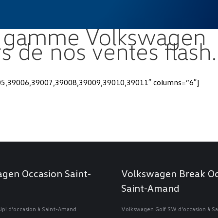
la gamme Volkswagen
rs de nos ventes flash.
05,39006,39007,39008,39009,39010,39011″ columns=”6″]
gen Occasion Saint-
Volkswagen Break Oc
Saint-Amand
p! d’occasion à Saint-Amand
Volkswagen Golf SW d’occasion à S