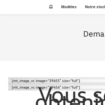
Modèles
Notre stoc
Deman
[mt_image_vc image=”39455″ size=”full”]
Vous s
[mt_image_vc image=”39456″ size=”full”]
obteni