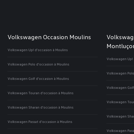
opens
opens
opens
opens
in
in
in
in
new
new
new
new
window
window
window
window
Volkswagen Occasion Moulins
Volkswag
Montluço
Volkswagen Up! d'occasion à Moulins
Volkswagen Up! 
Volkswagen Polo d'occasion à Moulins
Volkswagen Polo
Volkswagen Golf d'occasion à Moulins
Volkswagen Golf
Volkswagen Touran d'occasion à Moulins
Volkswagen Tour
Volkswagen Sharan d'occasion à Moulins
Volkswagen Shar
Volkswagen Passat d'occasion à Moulins
Volkswagen Pass