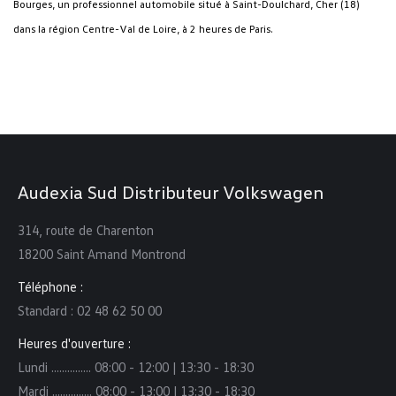
Bourges, un professionnel automobile situé à Saint-Doulchard, Cher (18)
dans la région Centre-Val de Loire, à 2 heures de Paris.
Audexia Sud Distributeur Volkswagen
314, route de Charenton
18200 Saint Amand Montrond
Téléphone :
Standard : 02 48 62 50 00
Heures d'ouverture :
Lundi ……...…… 08:00 - 12:00 | 13:30 - 18:30
Mardi …………… 08:00 - 13:00 | 13:30 - 18:30