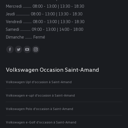
Mercredi ………. 08:00 - 13:00 | 13:30 - 18:30
Jeudi ………….... 08:00 - 13:00 | 13:30 - 18:30
Vendredi …..….. 08:00 - 13:00 | 13:30 - 18:30
Samedi …..……. 09:00 - 13:00 | 14:00 - 18:00
Dimanche ..…… Fermé
Trouvez nous sur :
Facebook
Twitter
YouTube
Instagram
page
page
page
page
opens
opens
opens
opens
Volkswagen Occasion Saint-Amand
in
in
in
in
Volkswagen Up! d’occasion à Saint-Amand
new
new
new
new
window
window
window
window
Volkswagen e-up! d’occasion à Saint-Amand
Volkswagen Polo d’occasion à Saint-Amand
Volkswagen e-Golf d’occasion à Saint-Amand